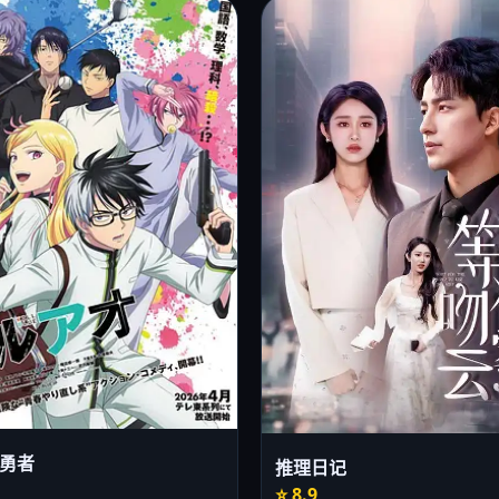
勇者
推理日记
⭐ 8.9