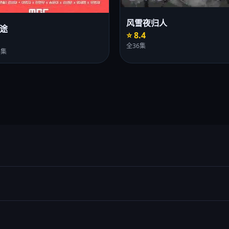
风雪夜归人
途
⭐ 8.4
全36集
0集