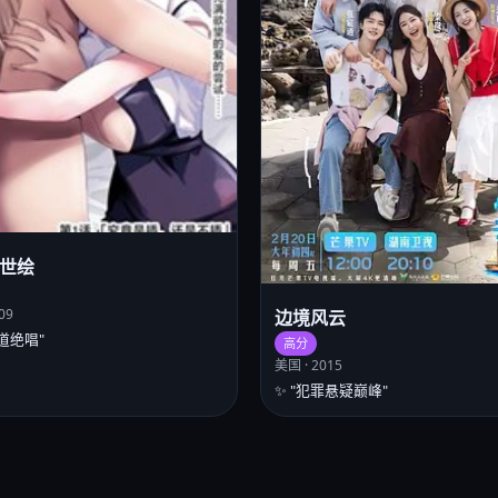
世绘
09
边境风云
士道绝唱"
高分
美国 · 2015
✨ "犯罪悬疑巅峰"