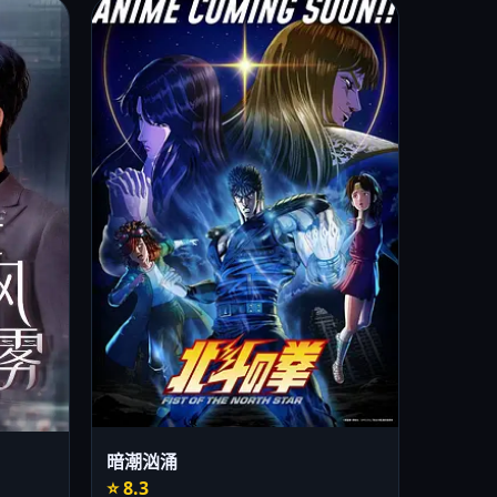
暗潮汹涌
⭐ 8.3