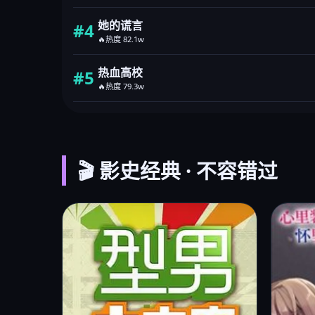
她的谎言
#4
🔥热度 82.1w
热血高校
#5
🔥热度 79.3w
🎬 影史经典 · 不容错过