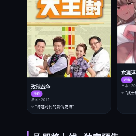
东瀛浮
必看
日本 · 20
玫瑰战争
✨ "武
神作
法国 · 2012
✨ "跨越时代的爱情史诗"