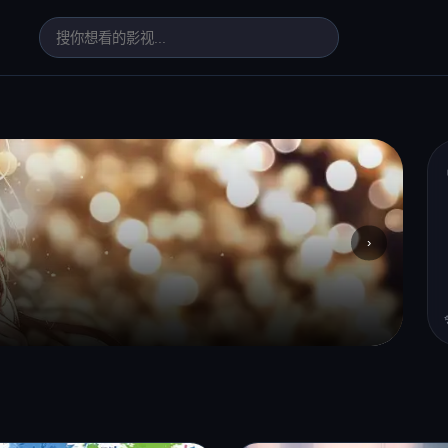
›
高
周六