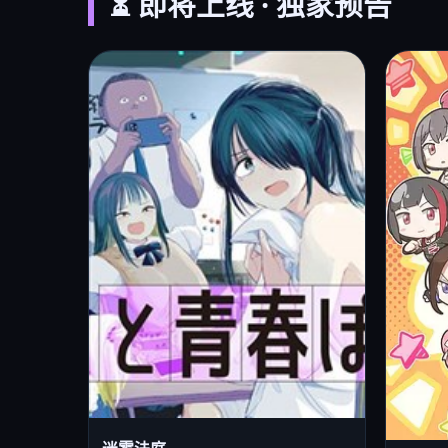
⏳ 即将上线 · 独家预告