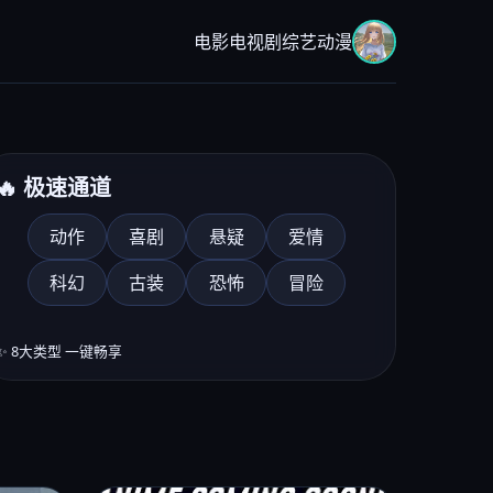
电影
电视剧
综艺
动漫
🔥 极速通道
动作
喜剧
悬疑
爱情
科幻
古装
恐怖
冒险
分综艺《音乐对决季》
晚8点
✨ 8大类型 一键畅享