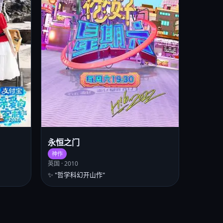
永恒之门
神作
英国 · 2010
✨ "哲学科幻开山作"