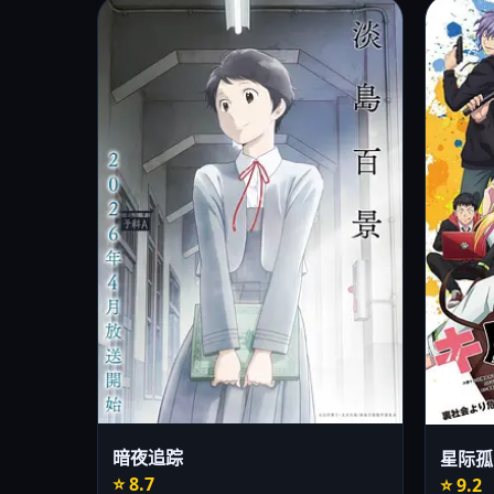
暗夜追踪
星际孤
⭐ 8.7
⭐ 9.2