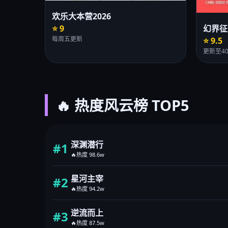
欢乐大本营2026
⭐ 9
幻界征
每周五更新
⭐ 9.5
更新至4
🔥 热度风云榜 TOP5
深渊潜行
#1
🔥热度 98.6w
星河主宰
#2
🔥热度 94.2w
逆流而上
#3
🔥热度 87.5w