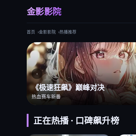
金影影院
首页
金影影院
热播推荐
‹
仙侠大剧《苍兰仙境》
全网独播
正在热播 · 口碑飙升榜