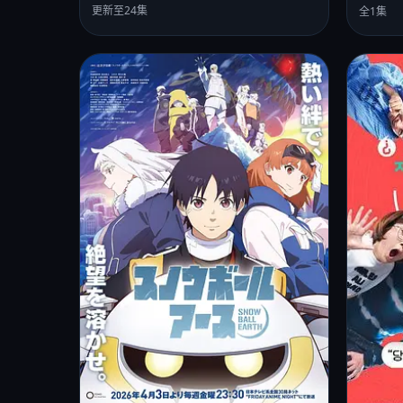
更新至24集
全1集